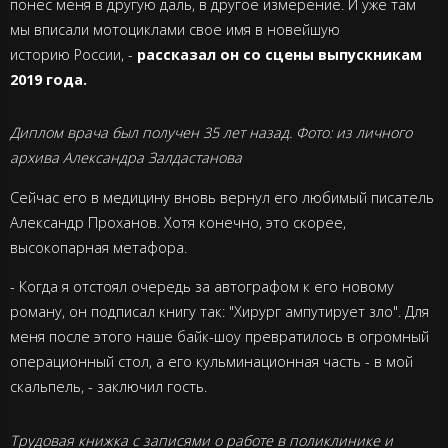
понес меня в другую даль, в другое измерение. И уже там
мы вписали мотоциклами свое имя в новейшую
историю
России
, -
рассказал он со сцены выпускникам
2019 года.
Диплом врача был получен 35 лет назад. Фото: из личного
архива Александра Залдастанова
Сейчас его в медицину вновь вернул его любимый писатель
Александр Проханов. Хотя конечно, это скорее,
высокопарная метафора.
- Когда я отстоял очередь за автографом к его новому
роману, он подписал книгу так: "Хирург ампутирует зло". Для
меня после этого наше байк-шоу превратилось в огромный
операционный стол, а его кульминационная часть - в мой
скальпель, - заключил гость.
Трудовая книжка с записями о работе в поликлинике и