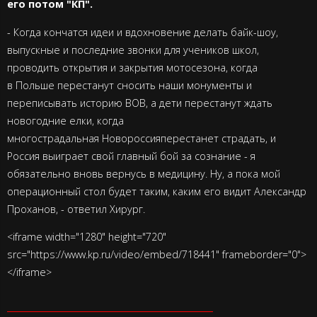
его потом "КП".
- Когда кончатся идеи и вдохновение делать байк-шоу,
выпускные и последние звонки для учеников школ,
проводить открытия и закрытия мотосезона, когда
в
Польше
перестанут сносить наши монументы и
переписывать историю ВОВ, а дети перестанут ждать
новогодние елки, когда
многострадальная
Новороссия
перестанет страдать, и
Россия выиграет свой главный бой за сознание - я
обязательно вновь вернусь в медицину. Ну, а пока мой
операционный стол будет таким, каким его видит Александр
Проханов, - ответил Хирург.
<iframe width="1280" height="720"
src="https://www.kp.ru/video/embed/718441" frameborder="0">
</iframe>