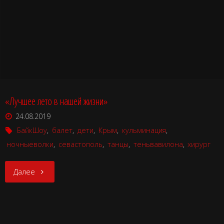
сразу
начинается
флот."
«Лучшее лето в нашей жизни»
24.08.2019
БайкШоу
,
балет
,
дети
,
Крым
,
кульминация
,
ночныеволки
,
севастополь
,
танцы
,
теньвавилона
,
хирург
"«Лучшее
Далее
лето
в