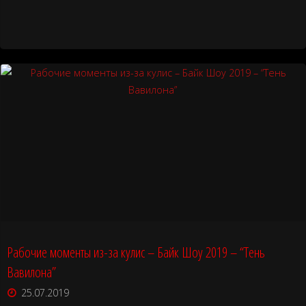
прибыла
на
байк-
шоу
вместе
с
Ночными
Волками
Рабочие моменты из-за кулис – Байк Шоу 2019 – “Тень
Донбасса"
Вавилона”
25.07.2019