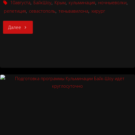
10августа
,
БайкШоу
,
Крым
,
кульминация
,
ночныеволки
,
репетиция
,
севастополь
,
теньвавилона
,
хирург
"Рабочие
Далее
моменты
из-
за
кулис
–
Байк
Шоу
2019