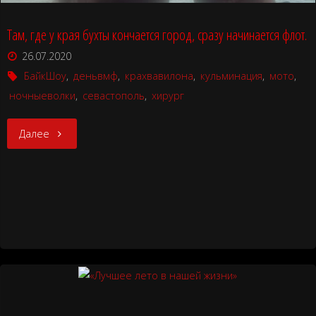
Там, где у края бухты кончается город, сразу начинается флот.
26.07.2020
БайкШоу
,
деньвмф
,
крахвавилона
,
кульминация
,
мото
,
ночныеволки
,
севастополь
,
хирург
"Там,
Далее
где
у
края
бухты
кончается
город,