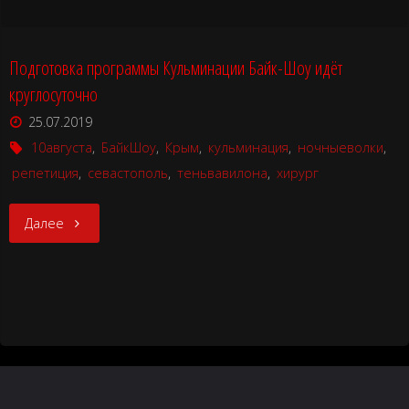
–
Подготовка программы Кульминации Байк-Шоу идёт
“Тень
круглосуточно
Вавилона”"
25.07.2019
10августа
,
БайкШоу
,
Крым
,
кульминация
,
ночныеволки
,
репетиция
,
севастополь
,
теньвавилона
,
хирург
"Подготовка
Далее
программы
Кульминации
Байк-
Шоу