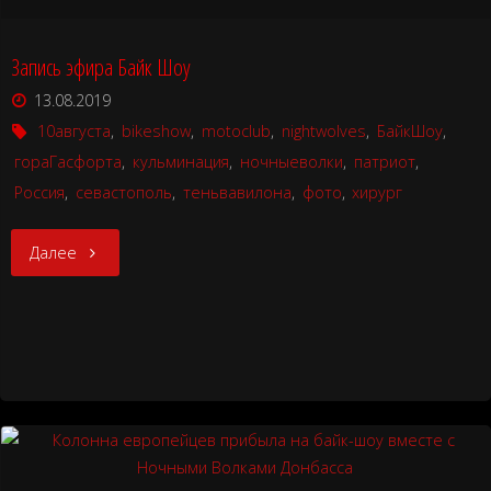
Севастополе"
Запись эфира Байк Шоу
13.08.2019
10августа
,
bikeshow
,
motoclub
,
nightwolves
,
БайкШоу
,
гораГасфорта
,
кульминация
,
ночныеволки
,
патриот
,
Россия
,
севастополь
,
теньвавилона
,
фото
,
хирург
"Запись
Далее
эфира
Байк
Шоу"