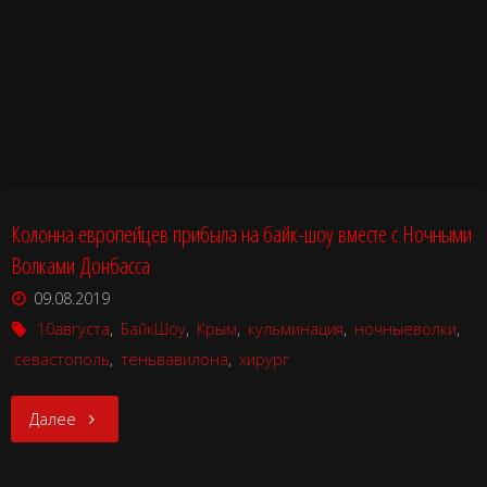
Колонна европейцев прибыла на байк-шоу вместе с Ночными
Волками Донбасса
09.08.2019
10августа
,
БайкШоу
,
Крым
,
кульминация
,
ночныеволки
,
севастополь
,
теньвавилона
,
хирург
"Колонна
Далее
европейцев