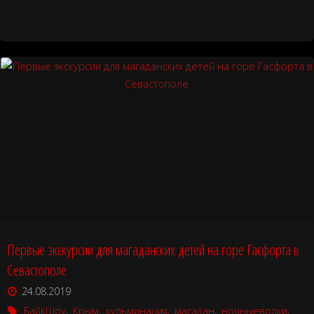
нашей
жизни»"
Первые экскурсии для магаданских детей на горе Гасфорта в
Севастополе
24.08.2019
БайкШоу
,
Крым
,
кульминация
,
магадан
,
ночныеволки
,